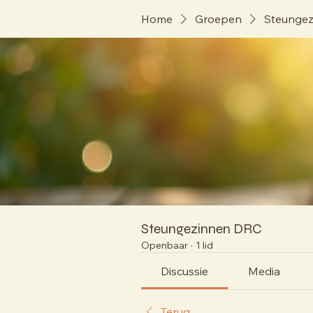
Home
Groepen
Steunge
Steungezinnen DRC
Openbaar
·
1 lid
Discussie
Media
Terug