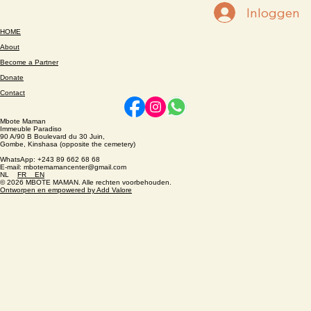
Inloggen
HOME
About
Become a Partner
Donate
Contact
Mbote Maman
Immeuble Paradiso
90 A/90 B Boulevard du 30 Juin,
Gombe, Kinshasa (opposite the cemetery)
WhatsApp: +243 89 662 68 68
E-mail: mbotemamancenter@gmail.com
NL
FR
EN
© 2026 MBOTE MAMAN. Alle rechten voorbehouden.
Ontworpen en empowered by Add Valore