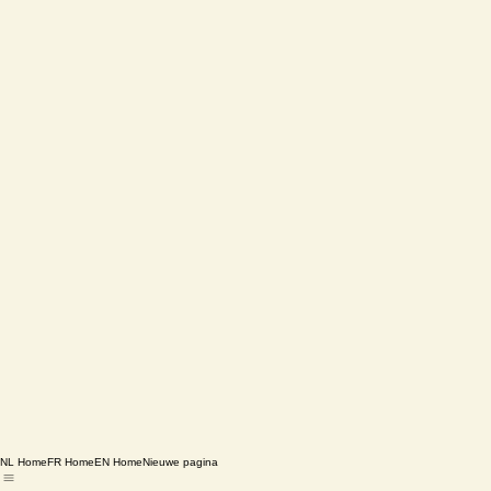
NL Home
FR Home
EN Home
Nieuwe pagina