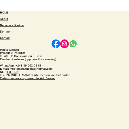
HOME
About
Become a Partner
Donate
Contact
Mbote Maman
Immeuble Paradiso
90 A/90 B Boulevard du 30 Juin,
Gombe, Kinshasa (opposite the cemetery)
WhatsApp: +243 89 662 68 68
E-mail: mbotemamancenter@gmail.com
NL
FR
EN
© 2026 MBOTE MAMAN. Alle rechten voorbehouden.
Ontworpen en empowered by Add Valore