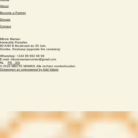
HOME
About
Become a Partner
Donate
Contact
Mbote Maman
Immeuble Paradiso
90 A/90 B Boulevard du 30 Juin,
Gombe, Kinshasa (opposite the cemetery)
WhatsApp: +243 89 662 68 68
E-mail: mbotemamancenter@gmail.com
NL
FR
EN
© 2026 MBOTE MAMAN. Alle rechten voorbehouden.
Ontworpen en empowered by Add Valore