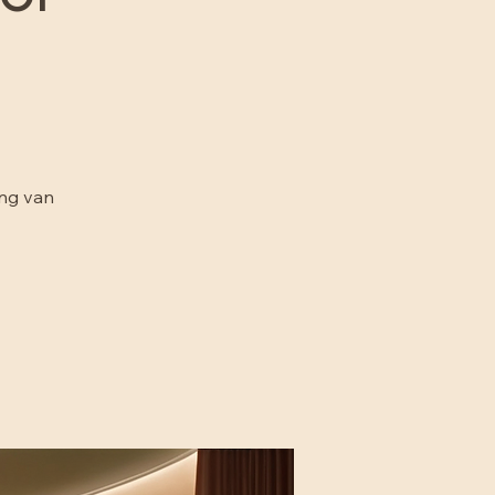
or
ing van