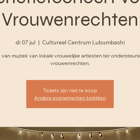
enefietconcert vo
Vrouwenrechten
di 07 jul
  |  
Cultureel Centrum Lubumbashi
 van muziek van lokale vrouwelijke artiesten ter ondersteun
vrouwenrechten.
Tickets zijn niet te koop
Andere evenementen bekijken